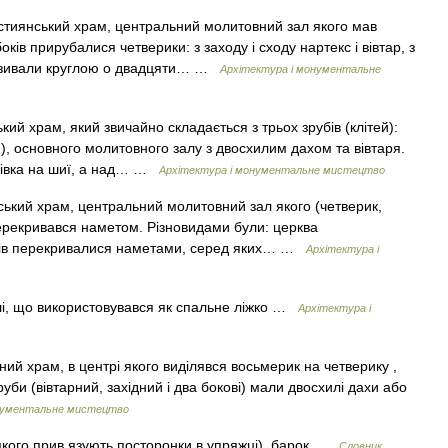
тиянський храм, центральний молитовний зал якого мав
ків прирубалися четверики: з заходу і сходу нартекс і вівтар, з
. називали круглою о двадцяти… …
Архітектура і монументальне
й храм, який звичайно складається з трьох зрубів (клітей):
), основного молитовного залу з двосхилим дахом та вівтаря.
ківка на шиї, а над… …
Архітектура і монументальне мистецтво
ький храм, центральний молитовний зал якого (четверик,
ерекривався наметом. Різновидами були: церква
убів перекривалися наметами, серед яких… …
Архітектура і
і, що використовувався як спальне ліжко …
Архітектура і
й храм, в центрі якого виділявся восьмерик на четверику ,
би (вівтарний, західний і два бокові) мали двосхилі дахи або
онументальне мистецтво
 якого прив язують посторонки в упряжці), барок …
Словник