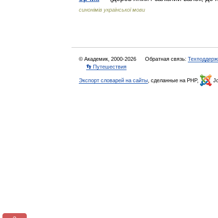
синонімів української мови
© Академик, 2000-2026
Обратная связь:
Техподдерж
👣 Путешествия
Экспорт словарей на сайты
, сделанные на PHP,
Jo