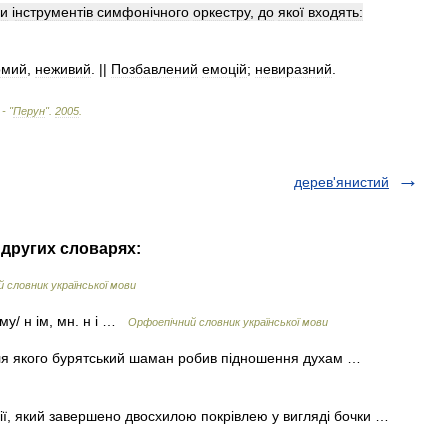
пи
і
нструмент
і
в
симфон
і
чного
оркестру
,
до
якої
входять:
омий
,
неживий
. ||
Позбавлений
емоц
і
й
;
невиразний
.
 - "
Перун
"
.
2005
.
дерев'янистий
 других словарях:
 словник української мови
му/ н ім, мн. н і …
Орфоепічний словник української мови
іля якого бурятський шаман робив підношення духам …
ії, який завершено двосхилою покрівлею у вигляді бочки …