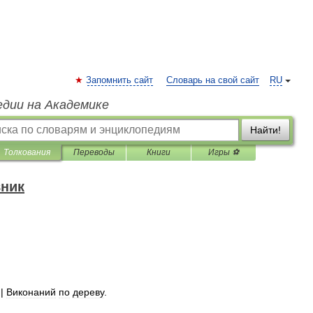
Запомнить сайт
Словарь на свой сайт
RU
едии на Академике
Найти!
Толкования
Переводы
Книги
Игры ⚽
вник
||
Виконаний
по
дереву
.