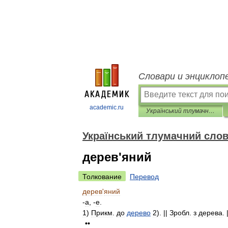
Словари и энциклоп
academic.ru
Український тлумачний словник
Український тлумачний сло
дерев'яний
Толкование
Перевод
дерев
'
яний
-
а
, -
е
.
1
)
Прикм
.
до
дерево
2
). ||
Зробл
.
з
дерева
. 
••