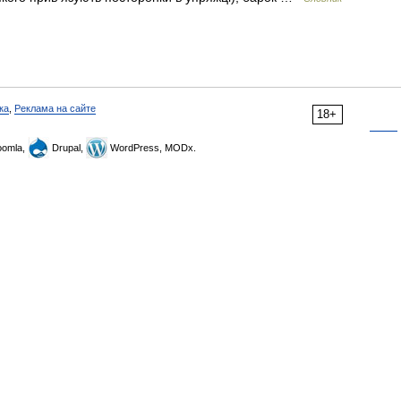
ка
,
Реклама на сайте
18+
omla,
Drupal,
WordPress, MODx.