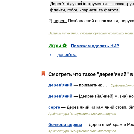
Дерев
'
я́н
і
духов
і
і
нструме́нти
—
назва
гру
флейти
,
гобої
,
кларнети
та
фаготи
.
2
)
перен
.
Позбавлений
ознак
життя
;
нерух
Великий
тлумачний
словник
сучасної
української
мови
.
Игры ⚽
Поможем сделать НИР
дерев'яка
Смотреть что такое "дерев'яний" в
дерев'яний
— прикметник …
Орфографічний
дерев'яний
— [деиреивйа/нией] м. (на) но
серге
— Дерев яний чи кам яний стовп, б
Архітектура і монументальне мистецтво
бочкова церква
— Дерев яний храм в Рос
Архітектура і монументальне мистецтво