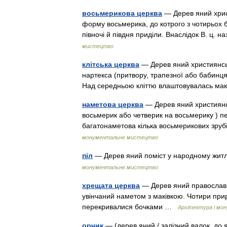
восьмерикова церква
— Дерев яний хрис
форму восьмерика, до котрого з чотирьох бо
півночі й півдня приділи. Внаслідок В. ц
мистецтво
клітська церква
— Дерев яний християнськи
нартекса (притвору, трапезної або бабинця
Над середньою кліттю влаштовувалась ма
наметова церква
— Дерев яний християнс
восьмерик або четверик на восьмерику ) п
багатонаметова кілька восьмерикових зр
монументальне мистецтво
піл
— Дерев яний поміст у народному житл
монументальне мистецтво
хрещата церква
— Дерев яний православни
увінчаний наметом з маківкою. Чотири приру
перекривалися бочками …
Архітектура і м
орчик
— (дерев яний / залізний валок, до